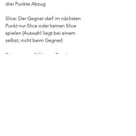
drei Punkte Abzug
Slice: Der Gegner darf im nächsten 
Punkt nur Slice oder keinen Slice 
spielen (Auswahl liegt bei einem 
selbst, nicht beim Gegner)
Bei unserem "Ultimate Tennis 
Showdown" steht vor allem der Spaß 
im Vordergrund. Egal wie das Alter 
oder Level ist: Wir wollen jedem die 
Möglichkeit geben, bei der 
Saisoneröffnung ein paar Bälle mit 
Leuten auf seinem Niveau zu schlagen 
und diesen außergewöhnlichen Modus 
auszuprobieren!
Veranstaltungen