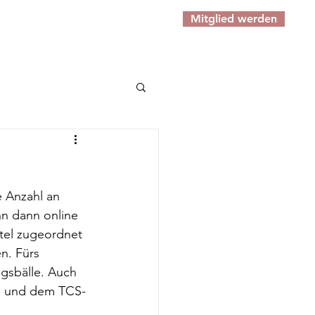
Mitglied werden
erie
Kontakt
Mitgliedschaft
 Anzahl an 
n dann online 
el zugeordnet 
n. Fürs 
gsbälle. Auch 
ln und dem TCS-