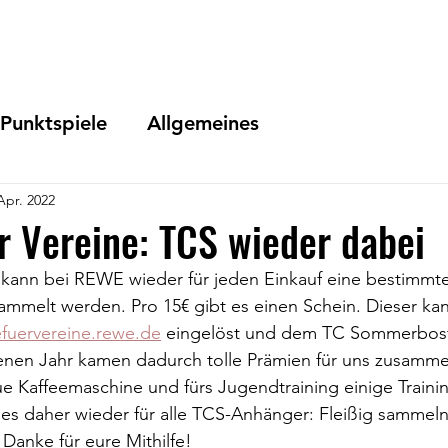
Start
News
Verein
Gal
Punktspiele
Allgemeines
Apr. 2022
r Vereine: TCS wieder dabei
 kann bei REWE wieder für jeden Einkauf eine bestimmte
mmelt werden. Pro 15€ gibt es einen Schein. Dieser kan
efuervereine.rewe.de
 eingelöst und dem TC Sommerbost
nen Jahr kamen dadurch tolle Prämien für uns zusamme
 Kaffeemaschine und fürs Jugendtraining einige Trainin
t es daher wieder für alle TCS-Anhänger: Fleißig samme
Danke für eure Mithilfe!