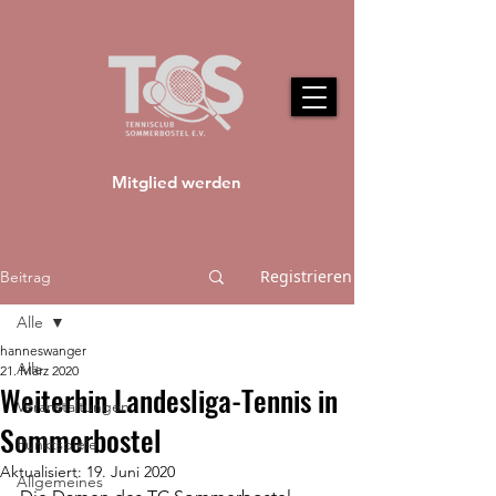
Mitglied werden
Registrieren
Beitrag
Alle
hanneswanger
Alle
21. März 2020
Weiterhin Landesliga-Tennis in
Veranstaltungen
Sommerbostel
Punktspiele
Aktualisiert:
19. Juni 2020
Allgemeines